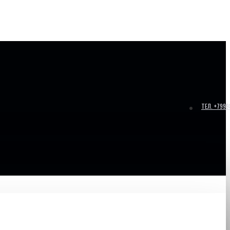
ТЕЛ. +799